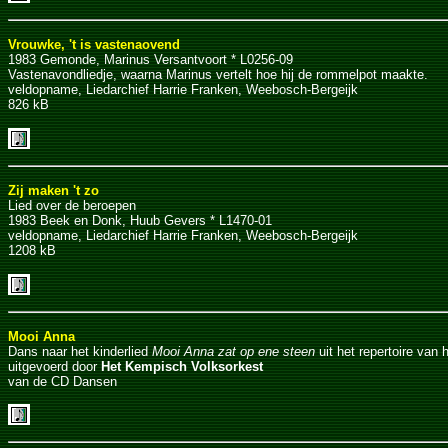
Vrouwke, 't is vastenaovend
1983 Gemonde, Marinus Versantvoort * L0256-09
Vastenavondliedje, waarna Marinus vertelt hoe hij de rommelpot maakte.
veldopname, Liedarchief Harrie Franken, Weebosch-Bergeijk
826 kB
Zij maken 't zo
Lied over de beroepen
1983 Beek en Donk, Huub Gevers * L1470-01
veldopname, Liedarchief Harrie Franken, Weebosch-Bergeijk
1208 kB
Mooi Anna
Dans naar het kinderlied
Mooi Anna zat op ene steen
uit het repertoire van
uitgevoerd door
Het Kempisch Volksorkest
van de CD Dansen