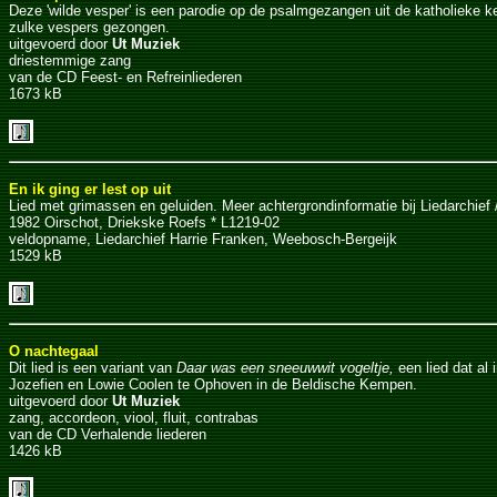
Deze 'wilde vesper' is een parodie op de psalmgezangen uit de katholieke k
zulke vespers gezongen.
uitgevoerd door
Ut Muziek
driestemmige zang
van de CD Feest- en Refreinliederen
1673 kB
En ik ging er lest op uit
Lied met grimassen en geluiden. Meer achtergrondinformatie bij Liedarchief / l
1982 Oirschot, Driekske Roefs * L1219-02
veldopname, Liedarchief Harrie Franken, Weebosch-Bergeijk
1529 kB
O nachtegaal
Dit lied is een variant van
Daar was een sneeuwwit vogeltje,
een lied dat al
Jozefien en Lowie Coolen te Ophoven in de Beldische Kempen.
uitgevoerd door
Ut Muziek
zang, accordeon, viool, fluit, contrabas
van de CD Verhalende liederen
1426 kB