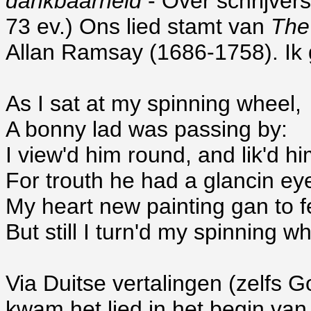
dankbaarheid
- Over schrijver
73 ev.) Ons lied stamt van
The
Allan Ramsay (1686-1758). Ik g
As I sat at my spinning wheel,
A bonny lad was passing by:
I view'd him round, and lik'd h
For trouth he had a glancin ey
My heart new painting gan to f
But still I turn'd my spinning wh
Via Duitse vertalingen (zelfs G
kwam het lied in het begin van