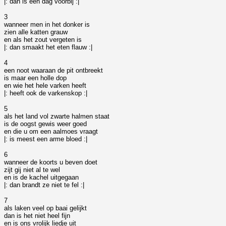
|: dan is een dag voorbij :|
3
wanneer men in het donker is
zien alle katten grauw
en als het zout vergeten is
|: dan smaakt het eten flauw :|
4
een noot waaraan de pit ontbreekt
is maar een holle dop
en wie het hele varken heeft
|: heeft ook de varkenskop :|
5
als het land vol zwarte halmen staat
is de oogst gewis weer goed
en die u om een aalmoes vraagt
|: is meest een arme bloed :|
6
wanneer de koorts u beven doet
zijt gij niet al te wel
en is de kachel uitgegaan
|: dan brandt ze niet te fel :|
7
als laken veel op baai gelijkt
dan is het niet heel fijn
en is ons vrolijk liedje uit