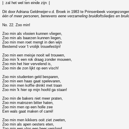
|: zal het wel ten einde zijn :|
Dit door Adriana Geldmeijer-v.d. Broek in 1983 te Prinsenbeek voorgezongen l
één of meer personen, benevens eene verzameling bruidloftsliedjes en brui
No. 22. Zoo min!
Zoo min als vlooien kunnen vliegen,
Zoo min als baarzen kunnen liegen,
Zoo min men roet mengt in den wijn
Bestemd voor 't vrolijk trouwfestijn!
Zoo min een meisje nooit wil trouwen,
Zoo min 'k een rok draag zonder mouwen,
Zoo min het hier vervelend is,
Zoo min de zon lijkt op een visch!
Zoo min studenten geld besparen,
Zoo min een haas gaat spelevaren,
Zoo min men koffie drinkt met traan
Zoo min 'k hier op mijn hoofd ga staan!
Zoo min de bakers niet meer praten,
Zoo min matrozen bitter haten,
Zoo min men op een holle zee
Een wals gaat maken of carré!
Zoo min men kikkers ooit ziet zweten,
Zoo min als apen oesters eten,
Zoo min een vloo een beer verslond,