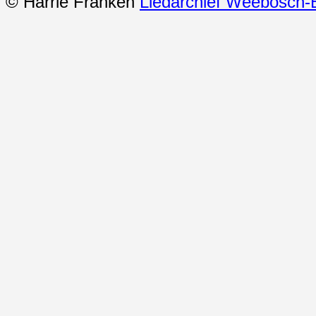
© Harrie Franken
Liedarchief Weebosch-B