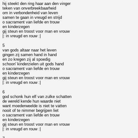
hij steekt den ring haar aan den vinger
teken van onverbreekbaarheid
om in verbondenheid van leven
samen te gaan in vreugd en strijd
o sacrament van liefde en trouw
en kinderzegen
gij steun en troost voor man en vrouw
|: in vreugd en rouw :|
5
van gods altaar naar het leven
gingen zij samen hand in hand
en zo kregen zij al spoedig
schoon' kinderzielen uit gods hand
o sacrament van liefde en trouw
en kinderzegen
gij steun en troost voor man en vrouw
|: in vreugd en rouw :|
6
god schonk hun elf van zulke schatten
de wereld kende hun waarde niet
want moederweelde is niet te vatten
nooit of te nimmer begrijpen liet
o sacrament van liefde en trouw
en kinderzegen
gij steun en troost voor man en vrouw
|: in vreugd en rouw :|