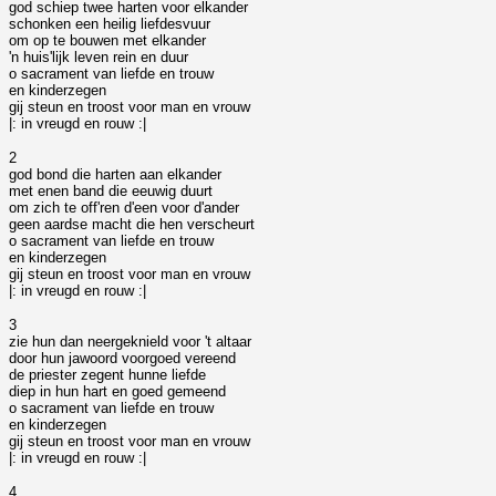
god schiep twee harten voor elkander
schonken een heilig liefdesvuur
om op te bouwen met elkander
'n huis'lijk leven rein en duur
o sacrament van liefde en trouw
en kinderzegen
gij steun en troost voor man en vrouw
|: in vreugd en rouw :|
2
god bond die harten aan elkander
met enen band die eeuwig duurt
om zich te off'ren d'een voor d'ander
geen aardse macht die hen verscheurt
o sacrament van liefde en trouw
en kinderzegen
gij steun en troost voor man en vrouw
|: in vreugd en rouw :|
3
zie hun dan neergeknield voor 't altaar
door hun jawoord voorgoed vereend
de priester zegent hunne liefde
diep in hun hart en goed gemeend
o sacrament van liefde en trouw
en kinderzegen
gij steun en troost voor man en vrouw
|: in vreugd en rouw :|
4