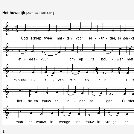
Het huwelijk
[Arch. nr. L6084-01]
1