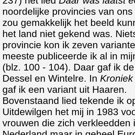
237) het lied
Daar was laatst e
noordelijke provincies van ons
zou gemakkelijk het beeld kunn
het land niet gekend was. Niets
provincie kon ik zeven variant
meeste publiceerde ik al in mi
(blz. 100 - 104). Daar gaf ik 
Dessel en Wintelre. In
Kroniek
gaf ik een variant uit Haaren.
Bovenstaand lied tekende ik o
Uitdewilgen het mij in 1983 voo
vrouwen die zich verkleedden i
Nederland maar in geheel Eur