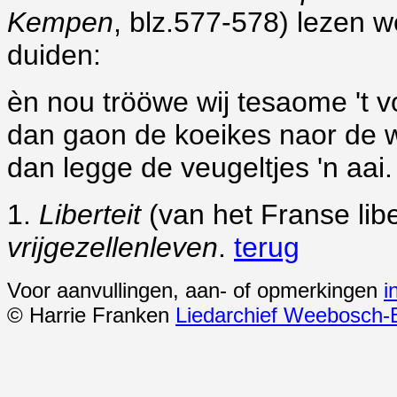
Kempen
, blz.577-578) lezen w
duiden:
èn nou trööwe wij tesaome 't v
dan gaon de koeikes naor de 
dan legge de veugeltjes 'n aai.
1.
Liberteit
(van het Franse lib
vrijgezellenleven
.
terug
Voor aanvullingen, aan- of opmerkingen
i
© Harrie Franken
Liedarchief Weebosch-B