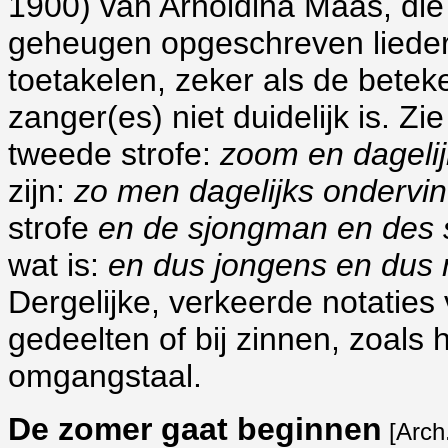
1900) van Arnoldina Maas, die du
geheugen opgeschreven lieder
toetakelen, zeker als de bete
zanger(es) niet duidelijk is. Z
tweede strofe:
zoom en dagelij
zijn:
zo men dagelijks ondervin
strofe
en de sjongman en des sm
wat is:
en dus jongens en dus me
Dergelijke, verkeerde notaties 
gedeelten of bij zinnen, zoals h
omgangstaal.
De zomer gaat beginnen
[Arch