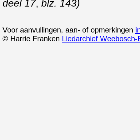
deel 17
,
blz. 143)
Voor aanvullingen, aan- of opmerkingen
i
© Harrie Franken
Liedarchief Weebosch-B