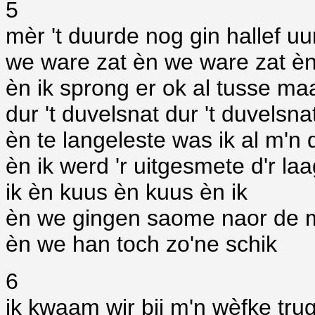
5
mèr 't duurde nog gin hallef uu
we ware zat èn we ware zat è
èn ik sprong er ok al tusse m
dur 't duvelsnat dur 't duvelsna
èn te langeleste was ik al m'n
èn ik werd 'r uitgesmete d'r laag
ik èn kuus èn kuus èn ik
èn we gingen saome naor de 
èn we han toch zo'ne schik
6
ik kwaam wir bij m'n wèfke tru