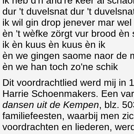
ik heb d'n and're keer al sch
dur 't duvelsnat dur 't duvelsna
ik wil gin drop jenever mar we
èn 't wèfke zörgt vur brood èn
ik èn kuus èn kuus èn ik
èn we gingen saome naor de 
èn we han toch zo'ne schik
Dit voordrachtlied werd mij in
Harrie Schoenmakers. Een vari
dansen uit de Kempen
, blz. 5
familiefeesten, waarbij men z
voordrachten en liederen, wer