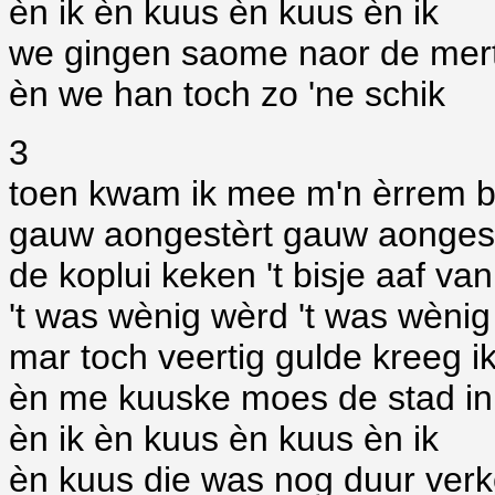
èn ik èn kuus èn kuus èn ik
we gingen saome naor de mer
èn we han toch zo 'ne schik
3
toen kwam ik mee m'n èrrem b
gauw aongestèrt gauw aongestè
de koplui keken 't bisje aaf van 
't was wènig wèrd 't was wènig
mar toch veertig gulde kreeg ik
èn me kuuske moes de stad in 
èn ik èn kuus èn kuus èn ik
èn kuus die was nog duur verk