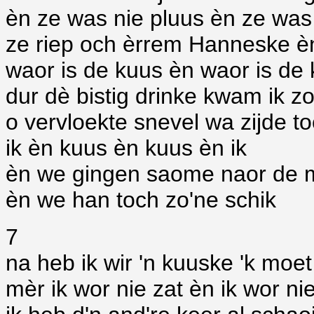
èn ze was nie pluus èn ze was
ze riep och èrrem Hanneske è
waor is de kuus èn waor is de
dur dè bistig drinke kwam ik z
o vervloekte snevel wa zijde to
ik èn kuus èn kuus èn ik
èn we gingen saome naor de 
èn we han toch zo'ne schik
7
na heb ik wir 'n kuuske 'k moe
mèr ik wor nie zat èn ik wor nie