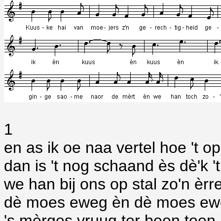
1
en as ik oe naa vertel hoe 't 
dan is 't nog schaand ès dè'k 't
we han bij ons op stal zo'n è
dè moes eweg èn dè moes ew
's mèrges vruug ter been toen