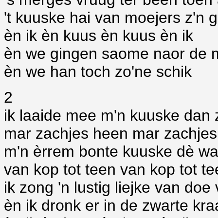
't kuuske hai van moejers z'n 
èn ik èn kuus èn kuus èn ik
èn we gingen saome naor de 
èn we han toch zo'ne schik
2
ik laaide mee m'n kuuske dan z
mar zachjes heen mar zachjes
m'n èrrem bonte kuuske dè was
van kop tot teen van kop tot te
ik zong 'n lustig liejke van doe
èn ik dronk er in de zwarte kraai