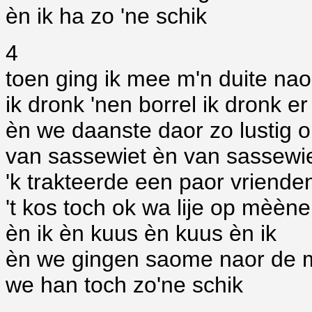
èn ik ha zo 'ne schik
4
toen ging ik mee m'n duite nao
ik dronk 'nen borrel ik dronk er
èn we daanste daor zo lustig
van sassewiet èn van sassewi
'k trakteerde een paor vrienden
't kos toch ok wa lije op mèèn
èn ik èn kuus èn kuus èn ik
èn we gingen saome naor de 
we han toch zo'ne schik