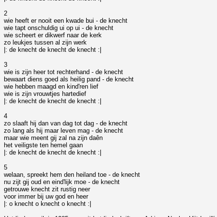
2
wie heeft er nooit een kwade bui - de knecht
wie tapt onschuldig ui op ui - de knecht
wie scheert er dikwerf naar de kerk
zo leukjes tussen al zijn werk
|: de knecht de knecht de knecht :|
3
wie is zijn heer tot rechterhand - de knecht
bewaart diens goed als heilig pand - de knecht
wie hebben maagd en kind'ren lief
wie is zijn vrouwtjes hartedief
|: de knecht de knecht de knecht :|
4
zo slaaft hij dan van dag tot dag - de knecht
zo lang als hij maar leven mag - de knecht
maar wie meent gij zal na zijn daên
het veiligste ten hemel gaan
|: de knecht de knecht de knecht :|
5
welaan, spreekt hem den heiland toe - de knecht
nu zijt gij oud en eind'lijk moe - de knecht
getrouwe knecht zit rustig neer
voor immer bij uw god en heer
|: o knecht o knecht o knecht :|