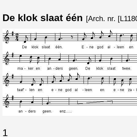
De klok slaat één
[Arch. nr. [L118
1