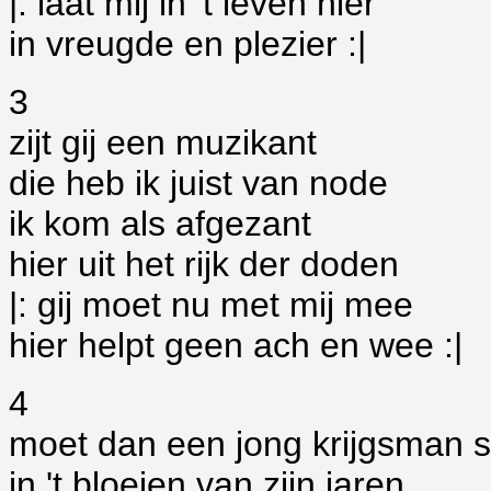
|: laat mij in 't leven hier
in vreugde en plezier :|
3
zijt gij een muzikant
die heb ik juist van node
ik kom als afgezant
hier uit het rijk der doden
|: gij moet nu met mij mee
hier helpt geen ach en wee :|
4
moet dan een jong krijgsman s
in 't bloeien van zijn jaren