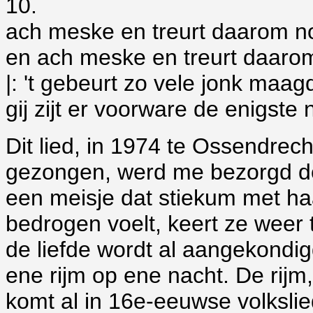
10.
ach meske en treurt daarom no
en ach meske en treurt daarom
|: 't gebeurt zo vele jonk maa
gij zijt er voorware de enigste n
Dit lied, in 1974 te Ossendrec
gezongen, werd me bezorgd do
een meisje dat stiekum met ha
bedrogen voelt, keert ze weer t
de liefde wordt al aangekondig
ene rijm op ene nacht. De rijm
komt al in 16e-eeuwse volksli