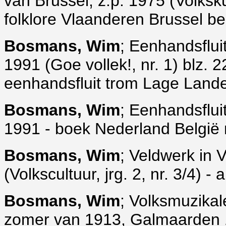
van Brussel, z.p. 1975 (Volkskund
folklore Vlaanderen Brussel b
Bosmans, Wim
; Eenhandsflui
1991 (Goe vollek!, nr. 1) blz. 2
eenhandsfluit trom Lage Land
Bosmans, Wim
; Eenhandsflui
1991 - boek Nederland België 
Bosmans, Wim
; Veldwerk in 
(Volkscultuur, jrg. 2, nr. 3/4) -
Bosmans, Wim
; Volksmuzikal
zomer van 1913, Galmaarden 1