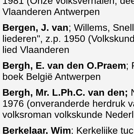
1981 (Onze volksverhalen, dee
Vlaanderen Antwerpen
Bergen, J. van
; Willems, Sne
liederen", z.p. 1950 (Volkskunde,
lied Vlaanderen
Bergh, E. van den O.Praem
;
boek België Antwerpen
Bergh, Mr. L.Ph.C. van den;
N
1976 (onveranderde herdruk v
volksroman volkskunde Neder
Berkelaar, Wim
; Kerkelijke tu