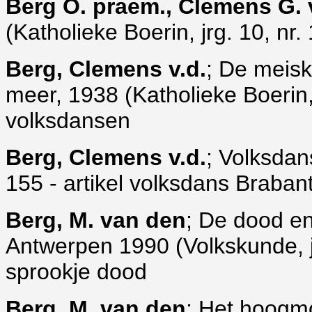
Berg O. praem., Clemens G. 
(Katholieke Boerin, jrg. 10, nr. 
Berg, Clemens v.d.
; De meisk
meer, 1938 (Katholieke Boerin, j
volksdansen
Berg, Clemens v.d.
; Volksdan
155 - artikel volksdans Braban
Berg, M. van den
; De dood en
Antwerpen 1990 (Volkskunde, jrg
sprookje dood
Berg, M. van den
; Het hoogmo