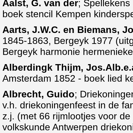
Aalst
, G. van der
; Spellekens 
boek stencil Kempen kinderspe
Aarts, J.W.C. en Biemans, J
1845-1863, Bergeyk 1977 (uitga
Bergeyk harmonie hermenieke
Alberdingk Thijm, Jos.Alb.e.
Amsterdam 1852 - boek lied ke
Albrecht, Guido
; Driekoninge
v.h. driekoningenfeest in de fa
z.j. (met 66 rijmlootjes voor de
volkskunde Antwerpen driekoni