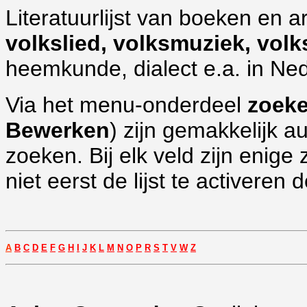
Literatuurlijst
van boeken en art
volkslied, volksmuziek, vol
heemkunde, dialect e.a. in Ned
Via het menu-onderdeel
zoek
Bewerken
) zijn gemakkelijk a
zoeken. Bij elk veld zijn eni
niet eerst de lijst te activeren d
A
B
C
D
E
F
G
H
I
J
K
L
M
N
O
P
R
S
T
V
W
Z