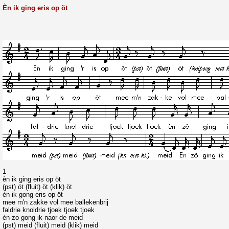
Èn ik ging eris op öt
1
èn ik ging eris op öt
(pst) öt (fluit) öt (klik) öt
èn ik gong eris op öt
mee m'n zakke vol mee ballekenbrij
faldrie knoldrie tjoek tjoek tjoek
èn zo gong ik naor de meid
(pst) meid (fluit) meid (klik) meid