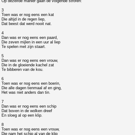
Op dezelfde manier gaan de volgende strofen:
3
Toen was er nog eens een kat
Die altijd in de regen liep,
Dat beest dat werd nooit nat.
4
Dan was er nog eens een paard,
Die zeven mijlen in een uur al liep
Te spelen met zijn staart.
5
Dan was er nog eens een vrouw,
Die in de gloeiende kachel zat
Te bibberen van de kou.
6
Toen was er nog eens een boerin,
Die alle dagen tienmaal af en ging,
Het was niet anders dan tin.
7
Dan was er nog eens een schip
Dat boven in de wolken dreef
En sloeg al op een klip.
8
Toen was er nog eens een vrouw,
Die nam het schip al van de klip