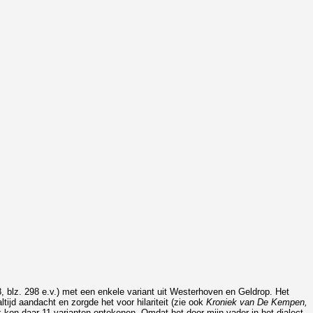
, blz. 298 e.v.) met een enkele variant uit Westerhoven en Geldrop. Het
tijd aandacht en zorgde het voor hilariteit (zie ook
Kroniek van De Kempen,
ik kon daar 11 varianten optekenen. Omdat het door mijn vader in het dialect