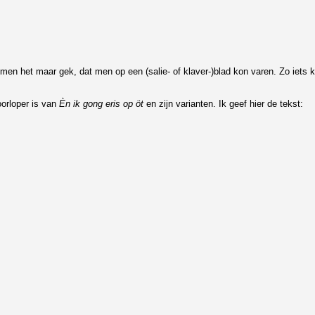
en het maar gek, dat men op een (salie- of klaver-)blad kon varen. Zo iets ko
oorloper is van
Èn ik gong eris op öt
en zijn varianten. Ik geef hier de tekst: