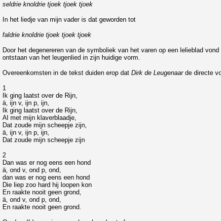
seldrie knoldrie tjoek tjoek tjoek
In het liedje van mijn vader is dat geworden tot
faldrie knoldrie tjoek tjoek tjoek
Door het degenereren van de symboliek van het varen op een lelieblad vond m
ontstaan van het leugenlied in zijn huidige vorm.
Overeenkomsten in de tekst duiden erop dat
Dirk de Leugenaar
de directe v
1
Ik ging laatst over de Rijn,
ä, ijn v, ijn p, ijn,
Ik ging laatst over de Rijn,
Al met mijn klaverblaadje,
Dat zoude mijn scheepje zijn,
ä, ijn v, ijn p, ijn,
Dat zoude mijn scheepje zijn
2
Dan was er nog eens een hond
ä, ond v, ond p, ond,
dan was er nog eens een hond
Die liep zoo hard hij loopen kon
En raakte nooit geen grond,
ä, ond v, ond p, ond,
En raakte nooit geen grond.