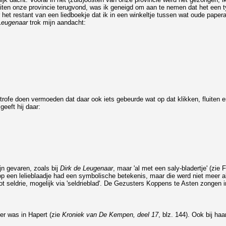
ten onze provincie terugvond, was ik geneigd om aan te nemen dat het een ty
r het restant van een liedboekje dat ik in een winkeltje tussen wat oude paper
Leugenaar
trok mijn aandacht:
trofe doen vermoeden dat daar ook iets gebeurde wat op dat klikken, fluiten 
geeft hij daar:
jn gevaren, zoals bij
Dirk de Leugenaar
, maar 'al met een saly-bladertje' (zie
en op een lelieblaadje had een symbolische betekenis, maar die werd niet meer
tot seldrie, mogelijk via 'seldrieblad'. De Gezusters Koppens te Asten zongen i
der was in Hapert (zie
Kroniek van De Kempen, deel 17
, blz. 144). Ook bij haa