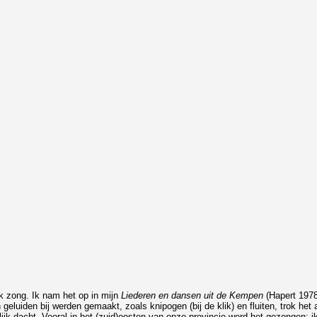
aak zong. Ik nam het op in mijn
Liederen en dansen uit de Kempen
(Hapert 1978
luiden bij werden gemaakt, zoals knipogen (bij de klik) en fluiten, trok het al
lijk dacht. Vooral in het (zuid)oosten van onze provincie werd het gezongen; 