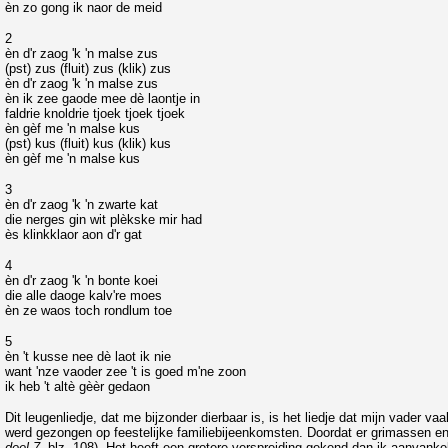
èn zo gong ik naor de meid
2
èn d'r zaog 'k 'n malse zus
(pst) zus (fluit) zus (klik) zus
èn d'r zaog 'k 'n malse zus
èn ik zee gaode mee dè laontje in
faldrie knoldrie tjoek tjoek tjoek
èn gèf me 'n malse kus
(pst) kus (fluit) kus (klik) kus
èn gèf me 'n malse kus
3
èn d'r zaog 'k 'n zwarte kat
die nerges gin wit plèkske mir had
ès klinkklaor aon d'r gat
4
èn d'r zaog 'k 'n bonte koei
die alle daoge kalv're moes
èn ze waos toch rondlum toe
5
èn 't kusse nee dè laot ik nie
want 'nze vaoder zee 't is goed m'ne zoon
ik heb 't altè gèèr gedaon
Dit leugenliedje, dat me bijzonder dierbaar is, is het liedje dat mijn vader v
werd gezongen op feestelijke familiebijeenkomsten. Doordat er grimassen en ge
deel 7
, blz. 108). Het heeft een grotere verspreiding gekend dan ik aanvanke