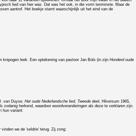
pisch lied van hier was. Dat was het ook, in die vorm tenminste. Maar de
assen aantrof. Het boekje stamt waarschijnlijk uit het eind van de
en knipogen leek. Een optekening van pastoor Jan Bols (in zijn
Honderd oude
 Fl. van Duyse;
Het oude Nederlandsche lied, Tweede deel
, Hilversum 1965,
 als zodanig herkend, waardoor woordveranderingen als deze te verklaren zijn.
n hun variant:
r vinden we de 'seldrie' terug. Zij zong: