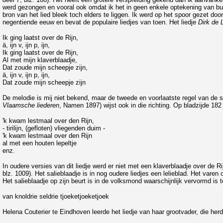
werd gezongen en vooral ook omdat ik het in geen enkele optekening van bui
bron van het lied bleek toch elders te liggen. Ik werd op het spoor gezet doo
negentiende eeuw en bevat de populaire liedjes van toen. Het liedje
Dirk de 
Ik ging laatst over de Rijn,
ä, ijn v, ijn p, ijn,
Ik ging laatst over de Rijn,
Al met mijn klaverblaadje,
Dat zoude mijn scheepje zijn,
ä, ijn v, ijn p, ijn,
Dat zoude mijn scheepje zijn
De melodie is mij niet bekend, maar de tweede en voorlaatste regel van de s
Vlaamsche liederen
, Namen 1897) wijst ook in die richting. Op bladzijde 182 
'k kwam lestmaal over den Rijn,
- tirilijn, (gefloten) vliegenden duim -
'k kwam lestmaal over den Rijn
al met een houten lepeltje
enz.
In oudere versies van dit liedje werd er niet met een klaverblaadje over de Ri
blz. 1009). Het salieblaadje is in nog oudere liedjes een lelieblad. Het var
Het salieblaadje op zijn beurt is in de volksmond waarschijnlijk vervormd is 
van knoldrie seldrie tjoeketjoeketjoek
Helena Couterier te Eindhoven leerde het liedje van haar grootvader, die her