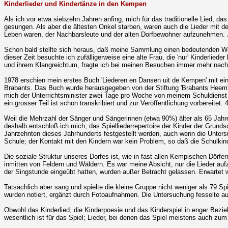
Kinderlieder und Kindertänze in den Kempen
Als ich vor etwa siebzehn Jahren anfing, mich für das traditionelle Lied, 
gesungen. Als aber die ältesten Onkel starben, waren auch die Lieder mit d
Leben waren, der Nachbarsleute und der alten Dorfbewohner aufzunehmen. 
Schon bald stellte sich heraus, daß meine Sammlung einen bedeutenden Wert
dieser Zeit besuchte ich zufälligerweise eine alte Frau, die 'nur' Kinderlie
und ihrem Klangreichtum, fragte ich bei meinen Besuchen immer mehr nach 
1978 erschien mein erstes Buch 'Liederen en Dansen uit de Kempen' mit ei
Brabants. Das Buch wurde herausgegeben von der Stiftung 'Brabants Heem', d
mich der Unterrichtsminister zwei Tage pro Woche von meinem Schuldienst fr
ein grosser Teil ist schon transkribiert und zur Veröffentlichung vorbereitet.
Weil die Mehrzahl der Sänger und Sängerinnen (etwa 90%) älter als 65 Jahre 
deshalb entschloß ich mich, das Spielliederrepertoire der Kinder der Grund
Jahrzehnten dieses Jahrhunderts festgestellt werden, auch wenn die Unters
Schule; der Kontakt mit den Kindern war kein Problem, so daß die Schulkind
Die soziale Struktur unseres Dorfes ist, wie in fast allen Kempischen Dörf
inmitten von Feldern und Wäldern. Es war meine Absicht, nur die Lieder aufz
der Singstunde eingeübt hatten, wurden außer Betracht gelassen. Erwartet w
Tatsächlich aber sang und spielte die kleine Gruppe nicht weniger als 79
wurden notiert, ergänzt durch Fotoaufnahmen. Die Untersuchung fesselte a
Obwohl das Kinderlied, die Kinderpoesie und das Kinderspiel in enger Bezieh
wesentlich ist für das Spiel; Lieder, bei denen das Spiel meistens auch zu