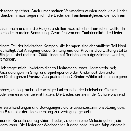
wachsenen gerichtet. Auch unter meinen Verwandten wurden noch viele Lieder
darüber hinaus begann ich, die Lieder der Familienmitglieder, die noch am
sammeln und mir die Frage zu stellen, was ich damit erreichen wollte. In
nderlieder in meine Sammlung. Getroffen von der Funktionalität der Lieder
inem Teil der belgischen Kempen; die Kempen sind der südliche Teil Nord-
häftigt. Auf Anregung dieser Stiftung und der Provinzialverwaltung stellte
Bis jetzt sind rnehr als 7000 Lieder auf Tonbändern aufgezeichnet worden;
ert worden.
ch fragte mich, inwiefern dieses Liedmaterial totes Liedmaterial sei;
eränderungen im Sing- und Spielrepertoire der Kinder seit den ersten
nn für die ganze Provinz. Aus praktischen Gründen wählte ich meine eigene
hner; es liegt mehr oder weniger isoliert nahe der belgischen Grenze
der von einander gelernt hatten. Die Lieder, die sie in der Schule während
eo. Die Spielhandlungen und Bewegungen, die Gruppenzusammensetzung usw.
ein Exemplar der Liedsammlung zur Verfugung gestellt.
die Kinderlieder registriert: Lieder, zu denen eine Melodie gehört, die
dern kann. Die Lieder der Weeboscher Jugend habe ich wie folgt eingeteilt: