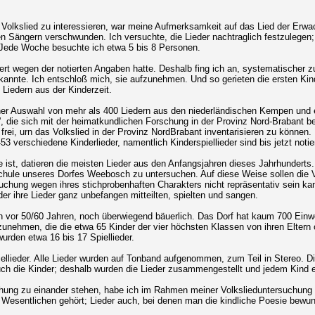
das Volkslied zu interessieren, war meine Aufmerksamkeit auf das Lied der Er
en Sängern verschwunden. Ich versuchte, die Lieder nachtraglich festzulegen; 
Jede Woche besuchte ich etwa 5 bis 8 Personen.
 wegen der notierten Angaben hatte. Deshalb fing ich an, systematischer zu 
der kannte. Ich entschloß mich, sie aufzunehmen. Und so gerieten die ersten Ki
Liedern aus der Kinderzeit.
ner Auswahl von mehr als 400 Liedern aus den niederländischen Kempen und e
ie sich mit der heimatkundlichen Forschung in der Provinz Nord-Brabant besc
ei, urn das Volkslied in der Provinz NordBrabant inventarisieren zu können. 
 453 verschiedene Kinderlieder, namentlich Kinderspiellieder sind bis jetzt noti
ist, datieren die meisten Lieder aus den Anfangsjahren dieses Jahrhunderts. I
schule unseres Dorfes Weebosch zu untersuchen. Auf diese Weise sollen die V
uchung wegen ihres stichprobenhaften Charakters nicht repräsentativ sein ka
er ihre Lieder ganz unbefangen mitteilten, spielten und sangen.
ern vor 50/60 Jahren, noch überwiegend bäuerlich. Das Dorf hat kaum 700 Einwo
unehmen, die die etwa 65 Kinder der vier höchsten Klassen von ihren Eltern o
urden etwa 16 bis 17 Spiellieder.
 Spiellieder. Alle Lieder wurden auf Tonband aufgenommen, zum Teil in Ster
uch die Kinder; deshalb wurden die Lieder zusammengestellt und jedem Kind 
ung zu einander stehen, habe ich im Rahmen meiner Volkslieduntersuchung nur 
m Wesentlichen gehört; Lieder auch, bei denen man die kindliche Poesie bewun