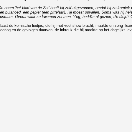
De naam 'het blad van de Zot' heeft hij zelf uitgevonden, omdat hij zo komie
en buishoed, een pepiet (een pittelaar). Hij moest opvallen. Soms was hij hel
ostuum. Overal waar ze kwamen zei men: 'Zeg, hedd'm al gezien, d'n dieje? Ge 
aast de komische liedjes, die hij met veel show bracht, maakte en zong Texi
oorlog en de gevolgen daarvan, de inbreuk die hij maakte op het dagelijks lev