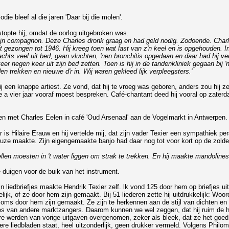
ie bleef al die jaren 'Daar bij die molen'.
topte hij, omdat de oorlog uitgebroken was.
, zijn compagnon. Deze Charles dronk graag en had geld nodig. Zodoende. Ch
ft gezongen tot 1946. Hij kreeg toen wat last van z'n keel en is opgehouden. In 
chts veel uit bed, gaan vluchten, 'nen bronchitis opgedaan en daar had hij vee
r negen keer uit zijn bed zetten. Toen is hij in de tandenkliniek gegaan bij 
n trekken en nieuwe d'r in. Wij waren gekleed lijk verpleegsters.'
en knappe artiest. Ze vond, dat hij te vroeg was geboren, anders zou hij zeke
ie a vier jaar vooraf moest bespreken. Café-chantant deed hij vooral op zate
n met Charles Eelen in café 'Oud Arsenaal' aan de Vogelmarkt in Antwerpen.
 is Hilaire Erauw en hij vertelde mij, dat zijn vader Texier een sympathiek per
 pauze maakte. Zijn eigengemaakte banjo had daar nog tot voor kort op de zold
llen moesten in 't water liggen om strak te trekken. En hij maakte mandolines
 duigen voor de buik van het instrument.
n liedbriefjes maakte Hendrik Texier zelf. lk vond 125 door hem op briefjes uit
delijk, of ze door hem zijn gemaakt. Bij 51 liederen zette hij uitdrukkelijk: W
 soms door hem zijn gemaakt. Ze zijn te herkennen aan de stijl van dichten 
es van andere marktzangers. Daarom kunnen we wel zeggen, dat hij ruim de helf
re werden van vorige uitgaven overgenomen, zeker als bleek, dat ze het goed 
re liedbladen staat, heel uitzonderlijk, geen drukker vermeld. Volgens Philo