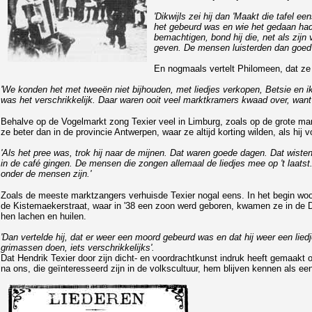
'Dikwijls zei hij dan 'Maakt die tafel e
het gebeurd was en wie het gedaan had
bemachtigen, bond hij die, net als zijn
geven. De mensen luisterden dan goed en
En nogmaals vertelt Philomeen, dat ze 
'We konden het met tweeën niet bijhouden, met liedjes verkopen, Betsie en
was het verschrikkelijk. Daar waren ooit veel marktkramers kwaad over, want al
Behalve op de Vogelmarkt zong Texier veel in Limburg, zoals op de grote mar
ze beter dan in de provincie Antwerpen, waar ze altijd korting wilden, als hij v
'Als het pree was, trok hij naar de mijnen. Dat waren goede dagen. Dat wiste
in de café gingen. De mensen die zongen allemaal de liedjes mee op 't laatst. 
onder de mensen zijn.'
Zoals de meeste marktzangers verhuisde Texier nogal eens. In het begin woon
de Kistemaekerstraat, waar in '38 een zoon werd geboren, kwamen ze in de De
hen lachen en huilen.
'Dan vertelde hij, dat er weer een moord gebeurd was en dat hij weer een lied
grimassen doen, iets verschrikkelijks'.
Dat Hendrik Texier door zijn dicht- en voordrachtkunst indruk heeft gemaakt o
na ons, die geïnteresseerd zijn in de volkscultuur, hem blijven kennen als ee