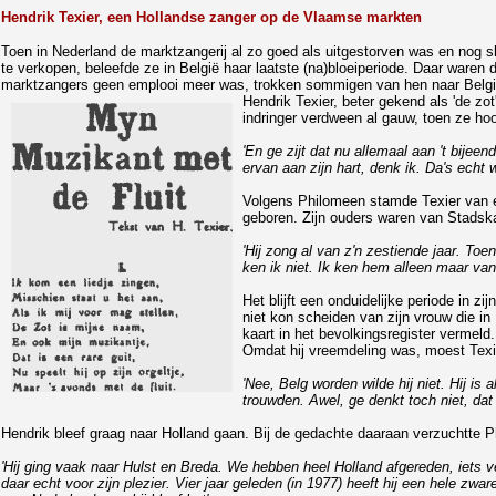
Hendrik Texier, een Hollandse zanger op de Vlaamse markten
Toen in Nederland de marktzangerij al zo goed als uitgestorven was en nog sl
te verkopen, beleefde ze in België haar laatste (na)bloeiperiode. Daar waren
marktzangers geen emplooi meer was, trokken sommigen van hen naar België 
Hendrik Texier, beter gekend als 'de zot
indringer verdween al gauw, toen ze ho
'En ge zijt dat nu allemaal aan 't bijee
ervan aan zijn hart, denk ik. Da's echt
Volgens Philomeen stamde Texier van ee
geboren. Zijn ouders waren van Stadska
'Hij zong al van z'n zestiende jaar. To
ken ik niet. Ik ken hem alleen maar van 1
Het blijft een onduidelijke periode in z
niet kon scheiden van zijn vrouw die in
kaart in het bevolkingsregister vermeld
Omdat hij vreemdeling was, moest Texie
'Nee, Belg worden wilde hij niet. Hij is
trouwden. Awel, ge denkt toch niet, dat
Hendrik bleef graag naar Holland gaan. Bij de gedachte daaraan verzuchtte 
'Hij ging vaak naar Hulst en Breda. We hebben heel Holland afgereden, iets vers
daar echt voor zijn plezier. Vier jaar geleden (in 1977) heeft hij een hele zwar