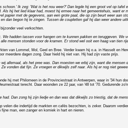
ens schoon.' Ik zeg: 'Wat is het nou weer?' Dan legde hij een groot vel op tafe
. Als hij het lied klaar had, moest hij ermee naar het gemeentehuis, want e
 vel papier met de gegevens, aan een grote paal, die op zijn beurt weer aan st
 dan begon hij te zingen. Tussen de coupletten gaf hij dan weer andere uitleg. 
bijzonder veel verkochten.
 ik. We hadden tassen voor hangen om te kunnen pakken en teruggeven. We ve
le mensen stonden voor de kramen. Er stond wel ooit een haag van tien rijen. Ja
kten van Lommel, Mol, Geel en Bree. Verder kwam hij o.a. in Hasselt en Heren
oor meerdere dagen zong. Daar hield hij niet van. Hij had zijn vaste prijs.
n wij allemaal, als het pree was. Dan moesten we erbij zijn, want die mensen d
Ze vonden dat fijn. Ze vroegen er dikwijls zelf naar. Als hij er nog niet gewe
de hij met Philomeen in de Provinciestraat in Antwerpen, waar in '34 hun doc
urnestraat terecht. Daar woonden ze 22 jaar, van '48 tot '70. Gedurende zo'
je had. Dan zong hij zijn liedje en dan was dat dikwijls zo triestig, dat de m
p velen die indertijd de markten en cafés bezochten, is zeker. Daarom verdient
n fijne man, een zanger en komiek in hart en nieren.