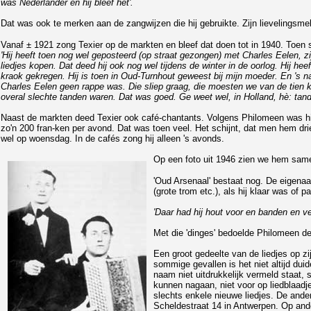
was Nederlander en hij bleef het'.
Dat was ook te merken aan de zangwijzen die hij gebruikte. Zijn lievelingsmelod
Vanaf ± 1921 zong Texier op de markten en bleef dat doen tot in 1940. Toen s
'Hij heeft toen nog wel geposteerd (op straat gezongen) met Charles Eelen
liedjes kopen. Dat deed hij ook nog wel tijdens de winter in de oorlog. Hij hee
kraok gekregen. Hij is toen in Oud-Turnhout geweest bij mijn moeder. En 's na
Charles Eelen geen rappe was. Die sliep graag, die moesten we van de tien kee
overal slechte tanden waren. Dat was goed. Ge weet wel, in Holland, hè: tande
Naast de markten deed Texier ook café-chantants. Volgens Philomeen was hij e
zo'n 200 fran-ken per avond. Dat was toen veel. Het schijnt, dat men hem dr
wel op woensdag. In de cafés zong hij alleen 's avonds.
Op een foto uit 1946 zien we hem same
'Oud Arsenaal' bestaat nog. De eigenaar
(grote trom etc.), als hij klaar was of
'Daar had hij hout voor en banden en ve
Met die 'dinges' bedoelde Philomeen de
Een groot gedeelte van de liedjes op zij
sommige gevallen is het niet altijd dui
naam niet uitdrukkelijk vermeld staat,
kunnen nagaan, niet voor op liedblaadj
slechts enkele nieuwe liedjes. De ande
Scheldestraat 14 in Antwerpen. Op ande