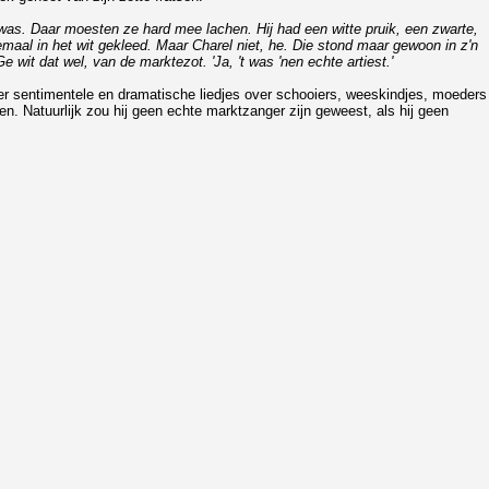
k was. Daar moesten ze hard mee lachen. Hij had een witte pruik, een zwarte,
emaal in het wit gekleed. Maar Charel niet, he. Die stond maar gewoon in z'n
wit dat wel, van de marktezot. 'Ja, 't was 'nen echte artiest.'
er sentimentele en dramatische liedjes over schooiers, weeskindjes, moeders
en. Natuurlijk zou hij geen echte marktzanger zijn geweest, als hij geen