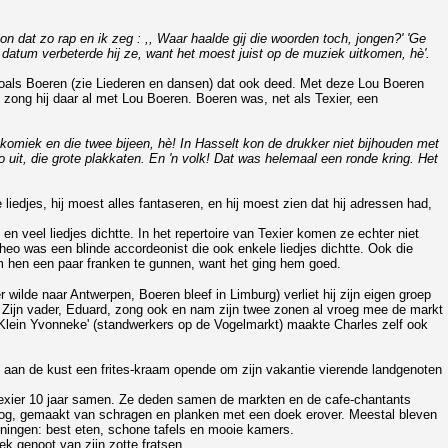
 kon dat zo rap en ik zeg : ,, Waar haalde gij die woorden toch, jongen?' 'Ge
a datum verbeterde hij ze, want het moest juist op de muziek uitkomen, hè'.
, zoals Boeren (zie Liederen en dansen) dat ook deed. Met deze Lou Boeren
, zong hij daar al met Lou Boeren. Boeren was, net als Texier, een
 komiek en die twee bijeen, hè! In Hasselt kon de drukker niet bijhouden met
it, die grote plakkaten. En 'n volk! Dat was helemaal een ronde kring. Het
iedjes, hij moest alles fantaseren, en hij moest zien dat hij adressen had,
n veel liedjes dichtte. In het repertoire van Texier komen ze echter niet
heo was een blinde accordeonist die ook enkele liedjes dichtte. Ook die
om hen een paar franken te gunnen, want het ging hem goed.
ilde naar Antwerpen, Boeren bleef in Limburg) verliet hij zijn eigen groep
l. Zijn vader, Eduard, zong ook en nam zijn twee zonen al vroeg mee de markt
'Klein Yvonneke' (standwerkers op de Vogelmarkt) maakte Charles zelf ook
j aan de kust een frites-kraam opende om zijn vakantie vierende landgenoten
Texier 10 jaar samen. Ze deden samen de markten en de cafe-chantants
hoog, gemaakt van schragen en planken met een doek erover. Meestal bleven
ningen: best eten, schone tafels en mooie kamers.
ek genoot van zijn zotte fratsen.