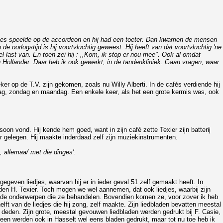
arles speelde op de accordeon en hij had een toeter. Dan kwamen de mensen
de oorlogstijd is hij voortvluchtig geweest. Hij heeft van dat voortvluchtig 'ne
l last van. En toen zei hij : ,,Kom, ik stop er nou mee". Ook al omdat
'n Hollander. Daar heb ik ook gewerkt, in de tandenkliniek. Gaan vragen, waar
r op de T.V. zijn gekomen, zoals nu Willy Alberti. In de cafés verdiende hij
rdag, zondag en maandag. Een enkele keer, als het een grote kermis was, ook
soon vond. Hij kende hem goed, want in zijn café zette Texier zijn batterij
er gelegen. Hij maakte inderdaad zelf zijn muziekinstrumenten.
, allemaa/ met die dinges'
.
gegeven liedjes, waarvan hij er in ieder geval 51 zelf gemaakt heeft. In
oorden H. Texier. Toch mogen we wel aannemen, dat ook liedjes, waarbij zijn
en de onderwerpen die ze behandelen. Bovendien komen ze, voor zover ik heb
t van de liedjes die hij zong, zelf maakte. Zijn liedbladen bevatten meestal
deden. Zijn grote, meestal gevouwen liedbladen werden gedrukt bij F. Casie,
meen werden ook in Hasselt wel eens bladen gedrukt, maar tot nu toe heb ik