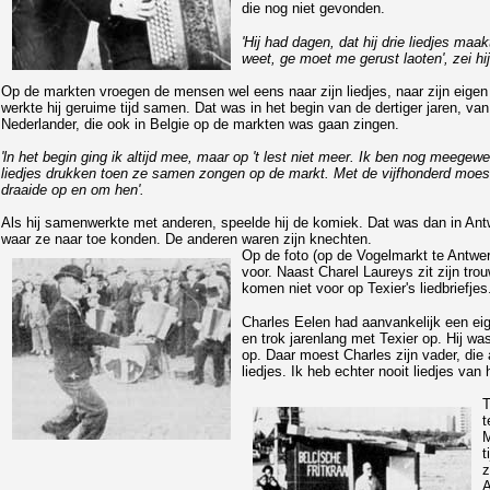
die nog niet gevonden.
'Hij had dagen, dat hij drie liedjes maa
weet, ge moet me gerust laoten', zei hi
Op de markten vroegen de mensen wel eens naar zijn liedjes, naar zijn eigen 
werkte hij geruime tijd samen. Dat was in het begin van de dertiger jaren, va
Nederlander, die ook in Belgie op de markten was gaan zingen.
'ln het begin ging ik altijd mee, maar op 't lest niet meer. Ik ben nog meeg
liedjes drukken toen ze samen zongen op de markt. Met de vijfhonderd moest 
draaide op en om hen'.
Als hij samenwerkte met anderen, speelde hij de komiek. Dat was dan in Antwer
waar ze naar toe konden. De anderen waren zijn knechten.
Op de foto (op de Vogelmarkt te Antwerp
voor. Naast Charel Laureys zit zijn tro
komen niet voor op Texier's liedbrief
Charles Eelen had aanvankelijk een eig
en trok jarenlang met Texier op. Hij w
op. Daar moest Charles zijn vader, di
liedjes. Ik heb echter nooit liedjes va
T
t
M
t
z
A