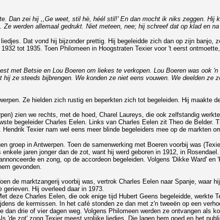
kte. Dan zei hij ,,Ge weet, stil hè, héél stil!' En dan mocht ik niks zeggen. Hij
j. Ze werden allemaal gedrukt. Niet meteen, nee; hij schreef dat op klad en n
liedjes. Dat vond hij bijzonder prettig. Hij begeleidde zich dan op zijn banjo
n 1932 tot 1935. Toen Philomeen in Hoogstraten Texier voor 't eerst ontmoette
eweest met Betsie en Lou Boeren om liekes te verkopen. Lou Boeren was ook 'n
hij ze steeds bijbrengen. We konden ze niet eens vouwen. We deelden ze zo u
pen. Ze hielden zich rustig en beperkten zich tot begeleiden. Hij maakte de l
en) zien we rechts, met de hoed, Charel Laureys, die ook zelfstandig werkte e
uwste begeleider Charles Eelen. Links van Charles Eelen zit Theo de Belder. T
jes. Hendrik Texier nam wel eens meer blinde begeleiders mee op de markten 
en groep in Antwerpen. Toen de samenwerking met Boeren voorbij was (Texier w
as enkele jaren jonger dan de zot, want hij werd geboren in 1912, in Rosendae
e annonceerde en zong, op de accordeon begeleiden. Volgens 'Dikke Ward' en 
n hem gevonden.
oen de marktzangerij voorbij was, vertrok Charles Eelen naar Spanje, waar hi
e gerieven. Hij overleed daar in 1973.
et deze Charles Eelen, die ook enige tijd Hubert Geens begeleidde, werkte 
ijdens de kermissen. In het café stonden ze dan met z'n tweeën op een ver
e dan drie of vier dagen weg. Volgens Philomeen werden ze ontvangen als ko
ls 'de zot' zong Texier meest vrolijke liedjes. Die lagen hem goed en het publi