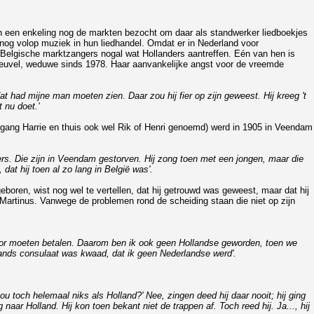
 en een enkeling nog de markten bezocht om daar als standwerker liedboekjes
 nog volop muziek in hun liedhandel. Omdat er in Nederland voor
elgische marktzangers nogal wat Hollanders aantreffen. Eén van hen is
 Heuvel, weduwe sinds 1978. Haar aanvankelijke angst voor de vreemde
at had mijne man moeten zien. Daar zou hij fier op zijn geweest. Hij kreeg 't
 nu doet.'
mgang Harrie en thuis ook wel Rik of Henri genoemd) werd in 1905 in Veendam
ders. Die zijn in Veendam gestorven. Hij zong toen met een jongen, maar die
 dat hij toen al zo lang in België was'.
geboren, wist nog wel te vertellen, dat hij getrouwd was geweest, maar dat hij
n Martinus. Vanwege de problemen rond de scheiding staan die niet op zijn
ang voor moeten betalen. Daarom ben ik ook geen Hollandse geworden, toen we
ollands consulaat was kwaad, dat ik geen Nederlandse werd'.
nou toch helemaal niks als Holland?' Nee, zingen deed hij daar nooit; hij ging
 naar Holland. Hij kon toen bekant niet de trappen af. Toch reed hij. Ja..., hij