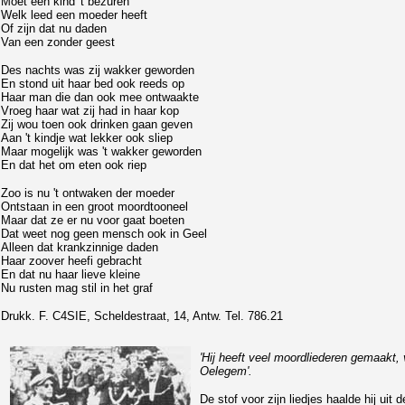
Moet een kind 't bezuren
Welk leed een moeder heeft
Of zijn dat nu daden
Van een zonder geest
Des nachts was zij wakker geworden
En stond uit haar bed ook reeds op
Haar man die dan ook mee ontwaakte
Vroeg haar wat zij had in haar kop
Zij wou toen ook drinken gaan geven
Aan 't kindje wat lekker ook sliep
Maar mogelijk was 't wakker geworden
En dat het om eten ook riep
Zoo is nu 't ontwaken der moeder
Ontstaan in een groot moordtooneel
Maar dat ze er nu voor gaat boeten
Dat weet nog geen mensch ook in Geel
Alleen dat krankzinnige daden
Haar zoover heefi gebracht
En dat nu haar lieve kleine
Nu rusten mag stil in het graf
Drukk. F. C4SIE, Scheldestraat, 14, Antw. Tel. 786.21
'Hij heeft veel moordliederen gemaakt, 
Oelegem'.
De stof voor zijn liedjes haalde hij uit 