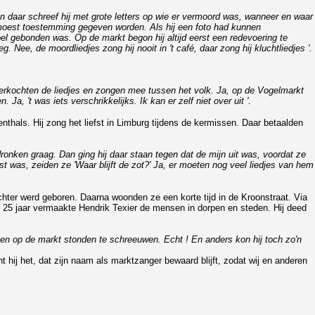
l en daar schreef hij met grote letters op wie er vermoord was, wanneer en waar
r moest toestemming gegeven worden. Als hij een foto had kunnen
oel gebonden was. Op de markt begon hij altijd eerst een redevoering te
Nee, de moordliedjes zong hij nooit in 't café, daar zong hij kluchtliedjes '.
rkochten de liedjes en zongen mee tussen het volk. Ja, op de Vogelmarkt
, 't was iets verschrikkelijks. Ik kan er zelf niet over uit '.
thals. Hij zong het liefst in Limburg tijdens de kermissen. Daar betaalden
ronken graag. Dan ging hij daar staan tegen dat de mijn uit was, voordat ze
est was, zeiden ze 'Waar blijft de zot?' Ja, er moeten nog veel liedjes van hem
hter werd geboren. Daarna woonden ze een korte tijd in de Kroonstraat. Via
n 25 jaar vermaakte Hendrik Texier de mensen in dorpen en steden. Hij deed
ensen op de markt stonden te schreeuwen. Echt ! En anders kon hij toch zo'n
 hij het, dat zijn naam als marktzanger bewaard blijft, zodat wij en anderen