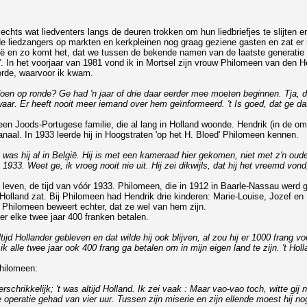
echts wat liedventers langs de deuren trokken om hun liedbriefjes te slijten
 de liedzangers op markten en kerkpleinen nog graag geziene gasten en zat er
en zo komt het, dat we tussen de bekende namen van de laatste generatie B
'.
In het voorjaar van 1981 vond ik in Mortsel zijn vrouw Philomeen van den
orde, waarvoor ik kwam.
ndoen op ronde? Ge had 'n jaar of drie daar eerder mee moeten beginnen. Tja, d
 waar. Er heeft nooit meer iemand over hem geïnformeerd. 't Is goed, dat ge dat
n Joods-Portugese familie, die al lang in Holland woonde. Hendrik (in de o
naal. In 1933 leerde hij in Hoogstraten 'op het H. Bloed' Philomeen kennen.
en was hij al in België. Hij is met een kameraad hier gekomen, niet met z'n ou
933. Weet ge, ik vroeg nooit nie uit. Hij zei dikwijls, dat hij het vreemd vond,
ijn leven, de tijd van vóór 1933. Philomeen, die in 1912 in Baarle-Nassau werd 
 Holland zat. Bij Philomeen had Hendrik drie kinderen: Marie-Louise, Jozef e
. Philomeen beweert echter, dat ze wel van hem zijn.
r elke twee jaar 400 franken betalen.
 altijd Hollander gebleven en dat wilde hij ook blijven, al zou hij er 1000 fr
 ik alle twee jaar ook 400 frang ga betalen om in mijn eigen land te zijn. 't H
Philomeen:
chrikkelijk; 't was altijd Holland. Ik zei vaak : Maar vao-vao toch, witte gij 
e operatie gehad van vier uur. Tussen zijn miserie en zijn ellende moest hij nog