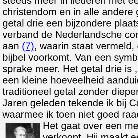
steeds meer in liederen met een
christendom
en in alle andere
getal drie een bijzondere plaats
verband de Nederlandsche con
aan
(7)
, waarin staat vermeld, 
bijbel voorkomt. Van een symbo
sprake meer. Het getal drie is
een kleine hoeveelheid aanduid
traditioneel getal zonder dieper
Jaren geleden tekende ik bij C
waarmee ik toen niet goed raad 
Het gaat over een mei
verkoopt. Hij maakt e